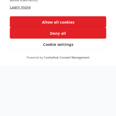
Learn more
Allow all cookies
Deny all
Cookie settings
Powered by
CookieHub Consent Management
IAGE
Ingénierie et Analyse en Génétique
Environnementale
ISO 9001
ACCRÉDITATION COFRAC N°1-7292