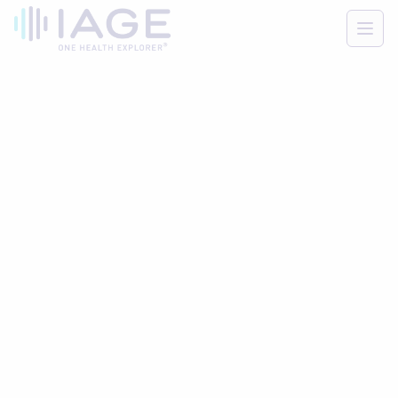
Men
Accueil
/
Fiches sécurité
/
FAB-MTP-092 – FDS Solution de lavage - Surfanios
Retour aux fiches de sécurité
FAB-MTP-092
· V1
· 5 JUIN 2026
FDS Solution de lavage -
Surfanios
Copier le lien
Télécharger