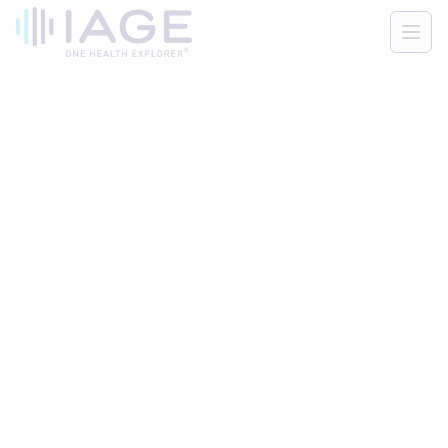
Men
Accueil
/
ESPACE PRESSE
/
La Ligue de Football Professionnel et IAGE s'allient pour le
zero phyto
Retour à l’espace presse
26 juin 2026
La Ligue de Football
Professionnel et IAGE
s'allient pour le zero
phyto